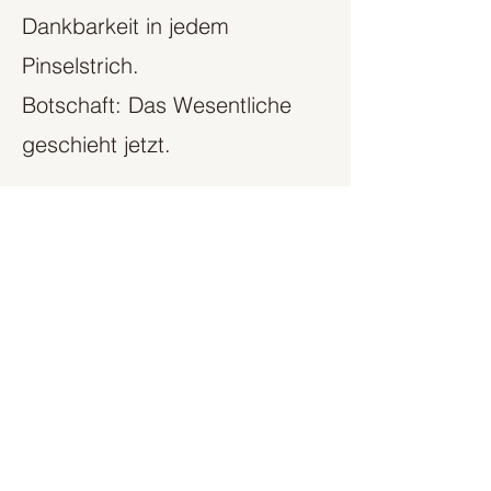
Dankbarkeit in jedem
Pinselstrich.
Botschaft: Das Wesentliche
geschieht jetzt.
Foto by Nicole Moser
DIE KÜNSTLERIN
Meine Werke entstehen aus
dem Bedürfnis nach
Wahrheit, nach Reduktion,