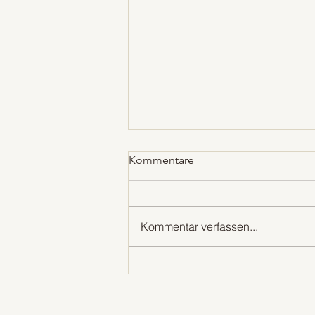
Kommentare
Kommentar verfassen...
Wie du spürst, ob ein
Kunstwerk zu dir gehört