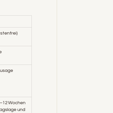
stenfrei)
e
Zusage
8–12 Wochen 
ragslage und 