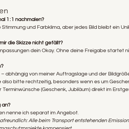
gen
al 1 : 1 nachmalen? 
Stimmung und Farbklima, aber jedes Bild bleibt ein Uni
ir die Skizze nicht gefällt? 
Anpassungen dein Okay. Ohne deine Freigabe startet ni
? 
h – abhängig von meiner Auftragslage und der Bildgröße
ne also bitte rechtzeitig, besonders wenn es um Gesche
ir Terminwünsche (Geschenk, Jubiläum) direkt im Erstge
 an?
en nenne ich separat im Angebot.
mafreundlich: Alle beim Transport entstehenden Emissio
Klimaschutzprojekte kompensiert.