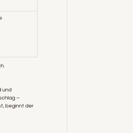
e
h.
d und 
schlag – 
t, beginnt der 