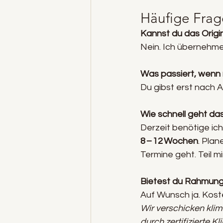
Häufige Fra
Kannst du das Origin
Nein. Ich übernehme 
Was passiert, wenn m
Du gibst erst nach 
Wie schnell geht das
Derzeit benötige ic
8 – 12 Wochen
. Pla
Termine geht. Teil m
Bietest du Rahmung
Auf Wunsch ja. Kost
Wir verschicken kli
durch zertifizierte 