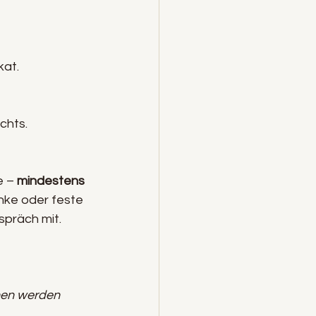
kat.
chts.
 – 
mindestens 
nke oder feste 
spräch mit.
nen werden 