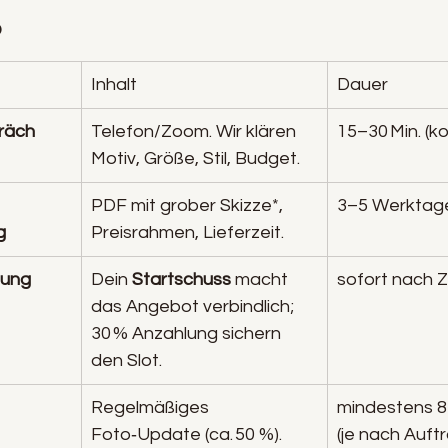
b
Inhalt
Dauer
räch
Telefon/Zoom. Wir klären 
15–30 Min. (ko
Motiv, Größe, Stil, Budget.
PDF mit grober Skizze*, 
3–5 Werktag
g
Preisrahmen, Lieferzeit.
lung
Dein 
Startschuss
 macht 
sofort nach 
das Angebot verbindlich; 
30 % Anzahlung sichern 
den Slot.
Regelmäßiges 
mindestens 
Foto‑Update (ca. 50  %).
(je nach Auft